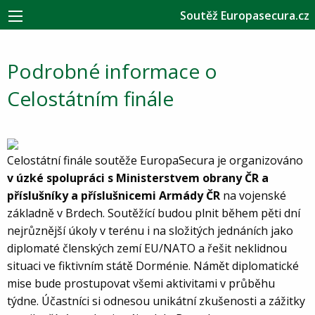
Soutěž Europasecura.cz
Podrobné informace o
Celostátním finále
Celostátní finále soutěže EuropaSecura je organizováno
v úzké spolupráci s Ministerstvem obrany ČR a
příslušníky a příslušnicemi Armády ČR
na vojenské
základně v Brdech. Soutěžící budou plnit během pěti dní
nejrůznější úkoly v terénu i na složitých jednáních jako
diplomaté členských zemí EU/NATO a řešit neklidnou
situaci ve fiktivním státě Dorménie. Námět diplomatické
mise bude prostupovat všemi aktivitami v průběhu
týdne. Účastníci si odnesou unikátní zkušenosti a zážitky